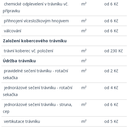
­ chemické odplevelení v trávníku vč.
m²
od 6 Kč
přípravku
­ přihnojení vícesložkovým hnojivem
m²
od 6 Kč
­ válcování
m²
od 6 Kč
Založení kobercového trávníku
­ trávní koberec vč. položení
m²
od 230 Kč
Údržba trávníku
m²
­ pravidelné sečení trávníku - rotační
m²
od 2 Kč
sekačka
­ jednorázové sečení trávníku - rotační
m²
od 4 Kč
sekačka
­ jednorázové sečení trávníku - struna,
m²
od 6 Kč
cep
­ vertikutace trávníku
m²
od 5 Kč