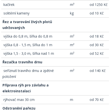
­ kačírek
m³
od 1250 Kč
­ solitérní kameny
kg
od 10 Kč
Řez a tvarování živých plotů
udržovaných
­ výška do 0,8 m, šířka do 0,8 m
m²
od 18 Kč
­ výška 0,8 - 1,5 m, šířka do 1 m
m²
od 30 Kč
­ výška 1,5 - 3,0 m, šířka nad 1 m
m²
od 52 Kč
Řezačka travního drnu
­ seříznutí travního drnu a zpětné
m²
od 140 Kč
položení
Příprava rýh pro závlahu a
elektroinstalaci
­ rýhovač max 30 cm
m
od 70 Kč
Odstranění pařezu