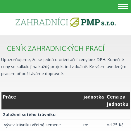
CENÍK ZAHRADNICKÝCH PRACÍ
JSTE ZDE
Upozorňujeme, že se jedná o orientační ceny bez DPH. Konečné
ceny se kalkulují na každý projekt individuálně. Ke všem uvedeným
pracem připočítáváme dopravné.
Práce
Cena za
Jednotka
jednotku
Založení setého trávníku
­ výsev trávníku včetně semene
m²
od 25 Kč