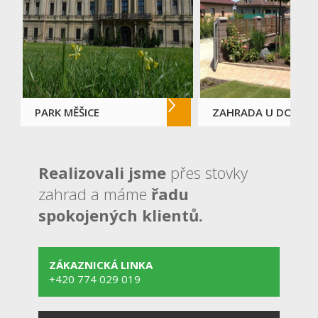
PARK MĚŠICE
ZAHRADA U DOMU
Realizovali jsme
přes stovky
zahrad a máme
řadu
spokojených klientů.
ZÁKAZNICKÁ LINKA
+420 774 029 019