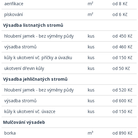
­ aerifikace
m²
od 8 Kč
­ pískování
m²
od 6 Kč
Výsadba listnatých stromů
­ hloubení jamek - bez výměny půdy
kus
od 450 Kč
­ výsadba stromů
kus
od 460 Kč
­ kůly k ukotvení vč. příčky a úvazku
kus
od 150 Kč
­ ukotvení dřevin kůly
kus
od 50 Kč
Výsadba jehličnatých stromů
­ hloubení jamek - bez výměny půdy
kus
od 520 Kč
­ výsadba stromů
kus
od 600 Kč
­ kůly k ukotvení vč. úvazce
kus
od 150 Kč
Mulčování výsadeb
­ borka
m³
od 890 Kč