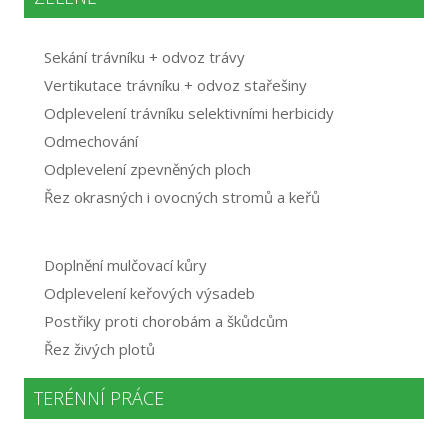
Sekání trávníku + odvoz trávy
Vertikutace trávníku + odvoz stařešiny
Odplevelení trávníku selektivními herbicidy
Odmechování
Odplevelení zpevněných ploch
Řez okrasných i ovocných stromů a keřů
Doplnění mulčovací kůry
Odplevelení keřových výsadeb
Postřiky proti chorobám a škůdcům
Řez živých plotů
TERÉNNÍ PRÁCE