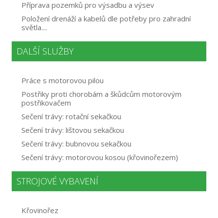
Příprava pozemků pro výsadbu a výsev
Položení drenáží a kabelů dle potřeby pro zahradní
světla....
DALŠÍ SLUŽBY
Práce s motorovou pilou
Postřiky proti chorobám a škůdcům motorovým
postřikovačem
Sečení trávy: rotační sekačkou
Sečení trávy: lištovou sekačkou
Sečení trávy: bubnovou sekačkou
Sečení trávy: motorovou kosou (křovinořezem)
STROJOVÉ VYBAVENÍ
Křovinořez