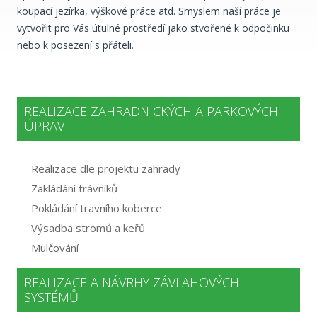
koupací jezírka, výškové práce atd. Smyslem naší práce je
vytvořit pro Vás útulné prostředí jako stvořené k odpočinku
nebo k posezení s přáteli.
REALIZACE ZAHRADNICKÝCH A PARKOVÝCH
ÚPRAV
Realizace dle projektu zahrady
Zakládání trávníků
Pokládání travního koberce
Výsadba stromů a keřů
Mulčování
REALIZACE A NÁVRHY ZÁVLAHOVÝCH
SYSTÉMŮ