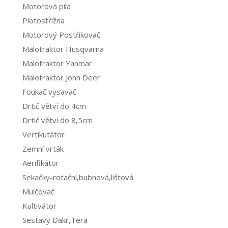
Motorová pila
Plotostřižna
Motorový Postřikovač
Malotraktor Husqvarna
Malotraktor Yanmar
Malotraktor John Deer
Foukač vysavač
Drtič větví do 4cm
Drtič větví do 8,5cm
Vertikutátor
Zemní vrták
Aerifikátor
Sekačky-rotační,bubnová,lištová
Mulčovač
Kultivátor
Sestavy Dakr,Tera