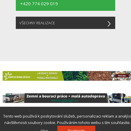
+420 774 029 019
VŠECHNY REALIZACE
ÚVOD
|
SLUŽBY
|
REALIZACE
|
TIPY A RADY
|
STROJOVÉ VYBAVENÍ
|
Tento web používá k poskytování služeb, personalizaci reklam a analýz
CENÍK
|
KONTAKT
návštěvnosti soubory cookie. Používáním tohoto webu s tím souhlasíte.
Copyright © 2021. All Rights Reserved.
Více...
Souhlasím