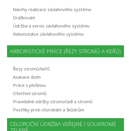
Návrhy realizace závlahového systému
Drážkování
Údržba a servis závlahového systému
Rekonstukce závlahového systému
ARBORISTICKÉ PRÁCE (ŘEZY STROMŮ A KEŘŮ)
Řezy stromů/keřů
Asanace dutin
Práce s plošinou
Ošetření stromů
Pravidelné údržby stromořadí a stromů
Postřiky proti chorobám a škůdcům
CELOROČNÍ ÚDRŽBA VEŘEJNÉ I SOUKROMÉ
ZELENĚ