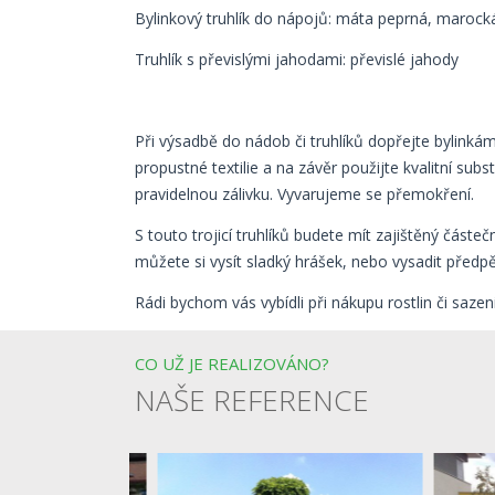
Bylinkový truhlík do nápojů: máta peprná, marocká
Truhlík s převislými jahodami: převislé jahody
Při výsadbě do nádob či truhlíků dopřejte bylink
propustné textilie a na závěr použijte kvalitní su
pravidelnou zálivku. Vyvarujeme se přemokření.
S touto trojicí truhlíků budete mít zajištěný část
můžete si vysít sladký hrášek, nebo vysadit předp
Rádi bychom vás vybídli při nákupu rostlin či sazen
CO UŽ JE REALIZOVÁNO?
NAŠE REFERENCE