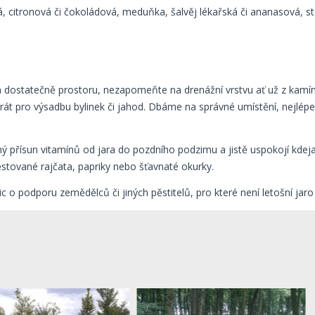
, citronová či čokoládová, meduňka, šalvěj lékařská či ananasová, st
ám dostatečně prostoru, nezapomeňte na drenážní vrstvu ať už z kamí
bstrát pro výsadbu bylinek či jahod. Dbáme na správné umístění, nejlé
ečný přísun vitamínů od jara do pozdního podzimu a jistě uspokojí kde
ěstované rajčata, papriky nebo šťavnaté okurky.
ic o podporu zemědělců či jiných pěstitelů, pro které není letošní jar