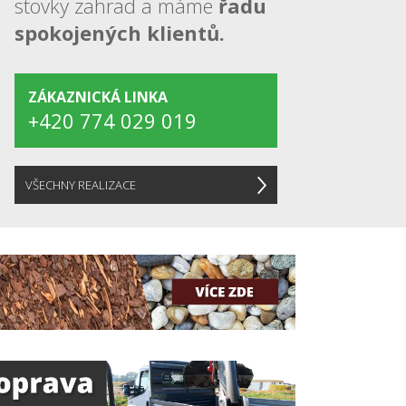
stovky zahrad a máme
řadu
spokojených klientů.
ZÁKAZNICKÁ LINKA
+420 774 029 019
ARK MĚŠICE
ZAHRADA U DOMU
VŠECHNY REALIZACE