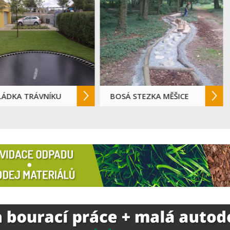
KA TRÁVNÍKU
BOSÁ STEZKA MĚŠICE
P