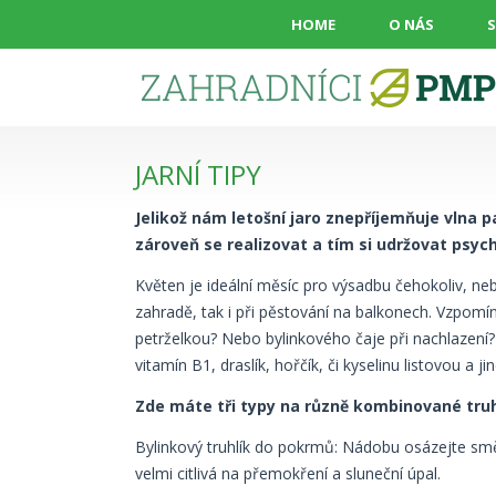
HOME
O NÁS
JARNÍ TIPY
JSTE ZDE
Jelikož nám letošní jaro znepříjemňuje vlna p
zároveň se realizovat a tím si udržovat psyc
Květen je ideální měsíc pro výsadbu čehokoliv, neb
zahradě, tak i při pěstování na balkonech. Vzpomín
petrželkou? Nebo bylinkového čaje při nachlazení?
vitamín B1, draslík, hořčík, či kyselinu listovou a ji
Zde máte tři typy na různě kombinované truh
Bylinkový truhlík do pokrmů: Nádobu osázejte směsí
velmi citlivá na přemokření a sluneční úpal.