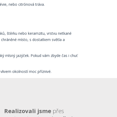
évie, nebo citrónová tráva.
nků, štěrku nebo keramzitu, vrstvu netkané
pe chráněné místo, s dostatkem světla a
jaký mlsný jazýček. Pokud vám zbyde čas i chuť
o vlivem okolností moc příznivé.
Realizovali jsme
přes