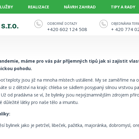
SLUŽBY
REALIZACE
NÁVRH ZAHRAD
TIPY A RADY
ODBORNÉ DOTAZY
OBJEDNÁVKA TER
+420 602 124 508
+ 420 774 0
andemie, máme pro vás pár příjemných tipů jak si zajistit vlas
hickou pohodu.
oť teploty jsou již na mnoha místech ustálené. My se zaměříme na osáz
áte si z dětství na krajíc chleba se sádlem posypaný silnou vrstvou pa
 Už od pradávna se ví, že bylinky jsou nejvýznamnějším zdrojem příro
né důležité látky pro naše tělo a imunitu.
líky:
 bylinek jako je petržel, libeček, pažitka, majoránka, dobromysl, ore