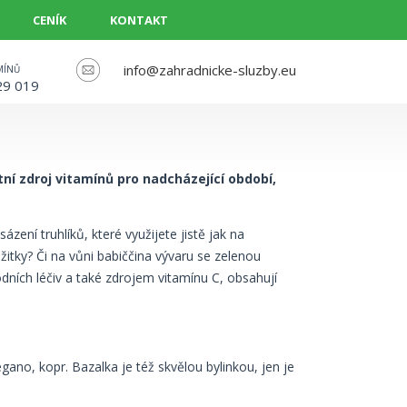
CENÍK
KONTAKT
info@zahradnicke-sluzby.eu
MÍNŮ
29 019
tní zdroj vitamínů pro nadcházející období,
ení truhlíků, které využijete jistě jak na
žitky? Či na vůni babiččina vývaru se zelenou
dních léčiv a také zdrojem vitamínu C, obsahují
gano, kopr. Bazalka je též skvělou bylinkou, jen je